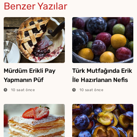
Benzer Yazılar
Mürdüm Erikli Pay
Türk Mutfağında Erik
Yapmanın Püf
İle Hazırlanan Nefis
Noktaları
Yemekler
10 saat önce
10 saat önce