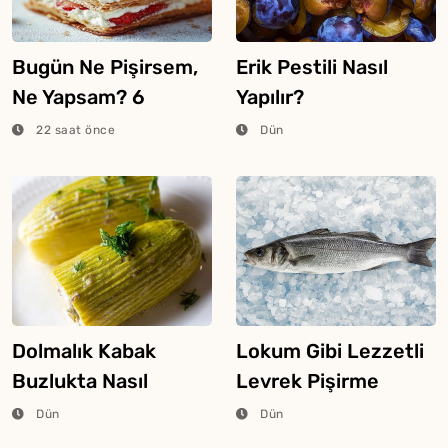
Bugün Ne Pişirsem,
Erik Pestili Nasıl
Ne Yapsam? 6
Yapılır?
Ağustos 2026
22 saat önce
Dün
Dolmalık Kabak
Lokum Gibi Lezzetli
Buzlukta Nasıl
Levrek Pişirme
Saklanır?
Tüyosu
Dün
Dün