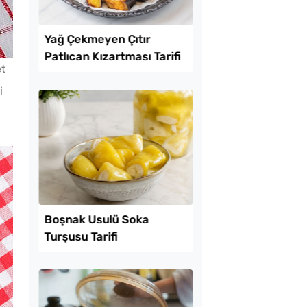
Lezzet Trendleri
et
i
tılık Pratik
Yağ Çekmeyen Çıtır
a Tarifi
Patlıcan Kızartması T