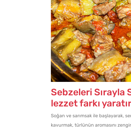
Sebzeleri Sırayla
lezzet farkı yaratır
Soğan ve sarımsak ile başlayarak, se
kavurmak, türlünün aromasını zengin