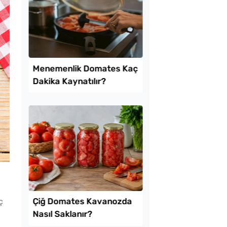
Kolay Mayasız
Boşnak Usulü Soka
ı Pide Tarifi
Turşusu Tarifi
ç