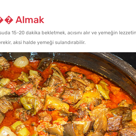
Tek H
n�� Almak
Hamur 
suda 15-20 dakika bekletmek, acısını alır ve yemeğin lezzetin
rekir, aksi halde yemeği sulandırabilir.
Borca
Tarifi