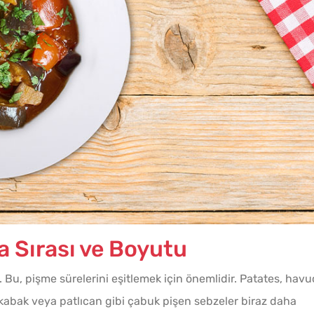
Tarhana Hamuru Kaç Gün
Mayalandırılır?
Evde 
Kıymal
 Sırası ve Boyutu
 Bu, pişme sürelerini eşitlemek için önemlidir. Patates, havu
kabak veya patlıcan gibi çabuk pişen sebzeler biraz daha