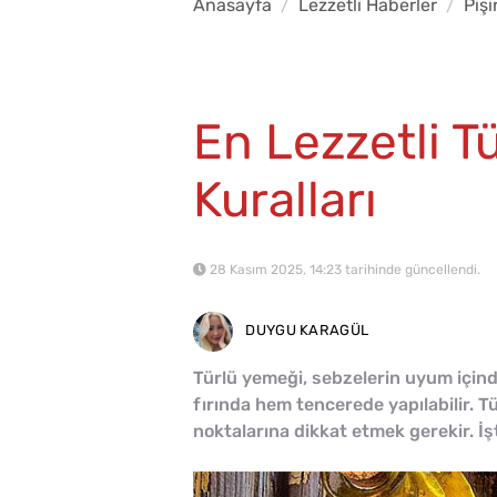
Anasayfa
Lezzetli Haberler
Piş
En Lezzetli T
Kuralları
28 Kasım 2025, 14:23 tarihinde güncellendi.
DUYGU KARAGÜL
Türlü yemeği, sebzelerin uyum içind
fırında hem tencerede yapılabilir. T
noktalarına dikkat etmek gerekir. İş