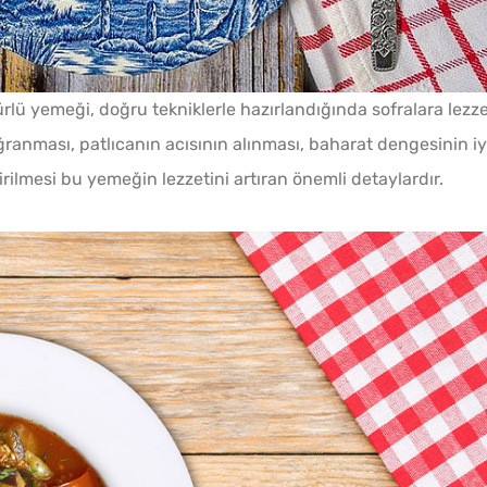
lü yemeği, doğru tekniklerle hazırlandığında sofralara lezz
Kışlık Domates Sosunun
ranması, patlıcanın acısının alınması, baharat dengesinin iy
İçine Ne Konur?
irilmesi bu yemeğin lezzetini artıran önemli detaylardır.
Ev Yapımı Domates Sosu
Kaç Yıl Dayanır?
Kahval
Evde Elma Sirkesi
Kaygan
Yapmanın 4 Püf Noktası