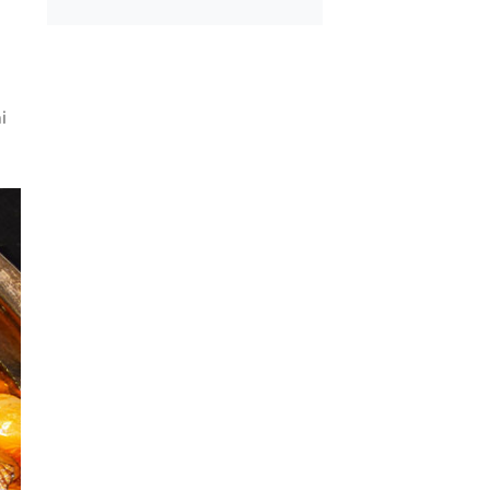
amurdan 3 Farklı
Menemenlik Domate
İşi Tarifi
Dakika Kaynatılır?
i
mda Muzlu Pasta
Çiğ Domates Kavano
Nasıl Saklanır?