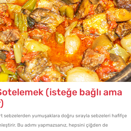
 Sotelemek (isteğe bağlı ama
)
rt sebzelerden yumuşaklara doğru sırayla sebzeleri hafifçe
leştirir. Bu adımı yapmazsanız, hepsini çiğden de