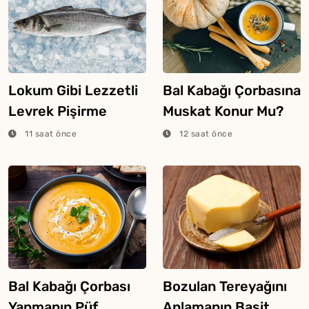
Lokum Gibi Lezzetli
Bal Kabağı Çorbasına
Levrek Pişirme
Muskat Konur Mu?
Tüyosu
11 saat önce
12 saat önce
Bal Kabağı Çorbası
Bozulan Tereyağını
Yapmanın Püf
Anlamanın Basit