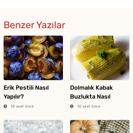
Benzer Yazılar
Erik Pestili Nasıl
Dolmalık Kabak
Yapılır?
Buzlukta Nasıl
Saklanır?
10 saat önce
10 saat önce