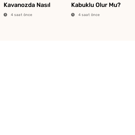
Kavanozda Nasıl
Kabuklu Olur Mu?
Saklanır?
4 saat önce
4 saat önce