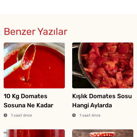
Benzer Yazılar
10 Kg Domates
Kışlık Domates Sosu
Sosuna Ne Kadar
Hangi Aylarda
Tuz Konur?
Yapılır?
1 saat önce
1 saat önce