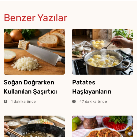
Benzer Yazılar
Soğan Doğrarken
Patates
Kullanılan Şaşırtıcı
Haşlayanların
Ekmek Tekniği
Bilmesi Gereken
1 dakika önce
47 dakika önce
Şeker Hilesi