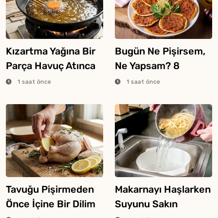
Kızartma Yağına Bir
Bugün Ne Pişirsem,
Parça Havuç Atınca
Ne Yapsam? 8
Ne Olur?
Ağustos 2026
1 saat önce
1 saat önce
Tavuğu Pişirmeden
Makarnayı Haşlarken
Önce İçine Bir Dilim
Suyunu Sakın