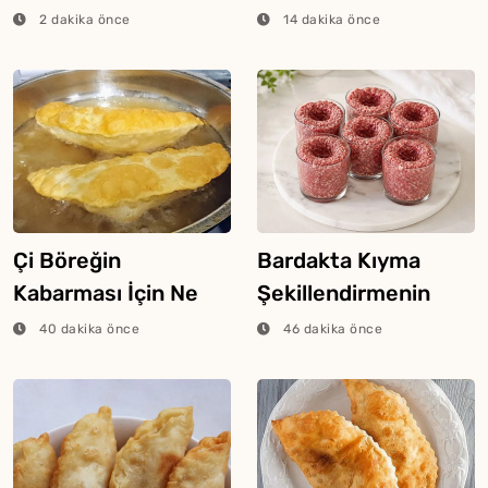
Mı?
2 dakika önce
14 dakika önce
Çi Böreğin
Bardakta Kıyma
Kabarması İçin Ne
Şekillendirmenin
Yapmalı?
Mükemmel Kısayolu
40 dakika önce
46 dakika önce