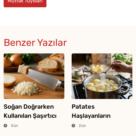
Mutfak Tüyoları
Benzer Yazılar
Soğan Doğrarken
Patates
Kullanılan Şaşırtıcı
Haşlayanların
Ekmek Tekniği
Bilmesi Gereken
Dün
Dün
Şeker Hilesi