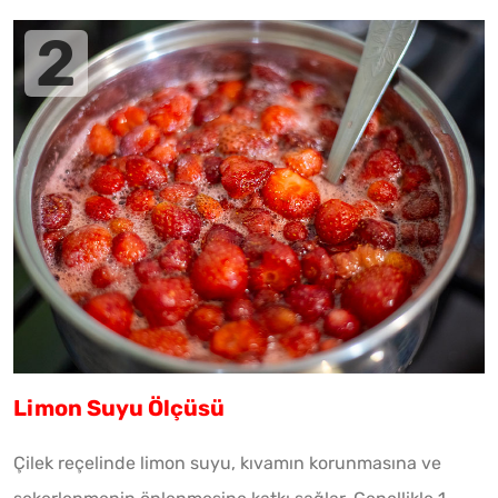
Limon Suyu Ölçüsü
Çilek reçelinde limon suyu, kıvamın korunmasına ve