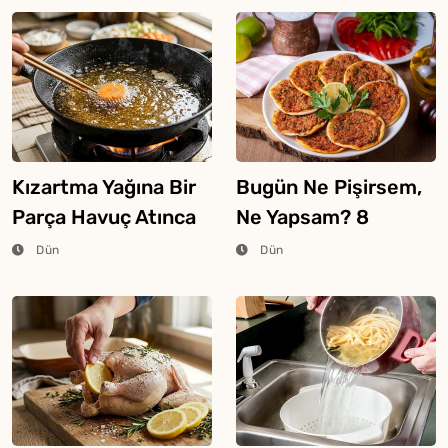
Kızartma Yağına Bir
Bugün Ne Pişirsem,
Parça Havuç Atınca
Ne Yapsam? 8
Ne Olur?
Ağustos 2026
Dün
Dün