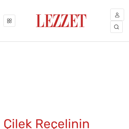
Çilek Reçelinin