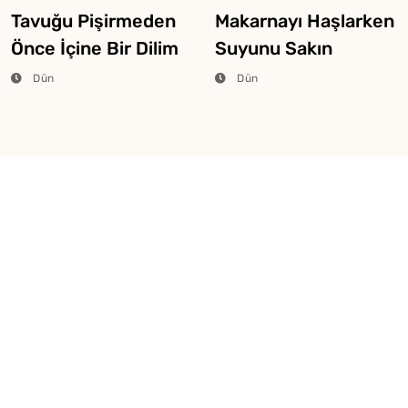
Tavuğu Pişirmeden
Makarnayı Haşlarken
Önce İçine Bir Dilim
Suyunu Sakın
Limon Atarsanız Ne
Dökmeyin
Dün
Dün
Olur?