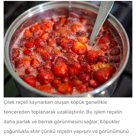
Çilek reçeli kaynarken oluşan köpük genellikle
tencereden toplanarak uzaklaştırılır. Bu işlem reçelin
daha parlak ve berrak görünmesini sağlar. Köpükler
çoğunlukla atılır çünkü reçelin yapısını ve görünümünü