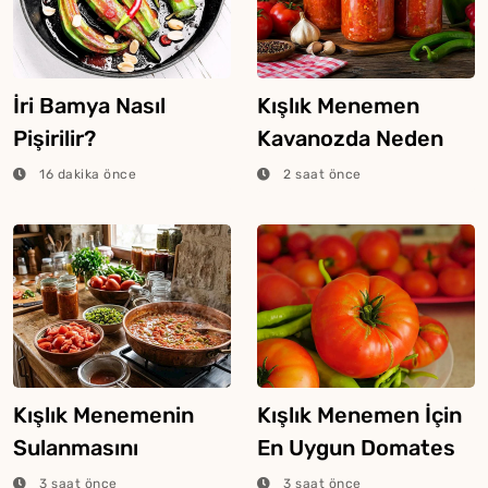
İri Bamya Nasıl
Kışlık Menemen
Pişirilir?
Kavanozda Neden
Bozulur?
16 dakika önce
2 saat önce
Kışlık Menemenin
Kışlık Menemen İçin
Sulanmasını
En Uygun Domates
Engelleyecek 5 Şey
Nasıl Seçilir?
3 saat önce
3 saat önce