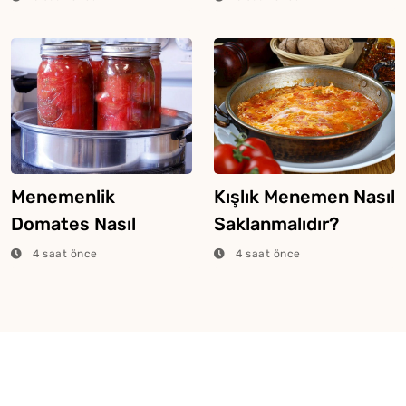
Menemenlik
Kışlık Menemen Nasıl
Domates Nasıl
Saklanmalıdır?
Hazırlanır?
4 saat önce
4 saat önce