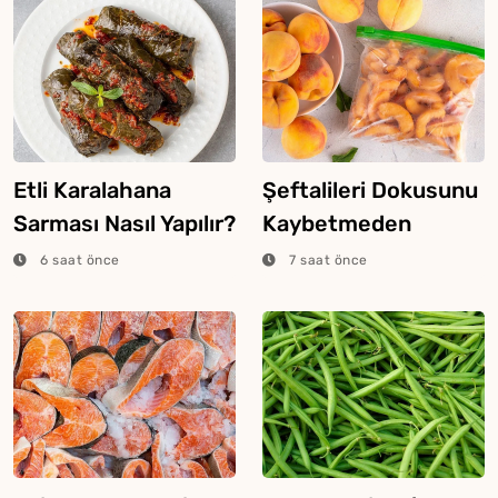
Etli Karalahana
Şeftalileri Dokusunu
Sarması Nasıl Yapılır?
Kaybetmeden
Dondurmanın Püf
6 saat önce
7 saat önce
Noktaları