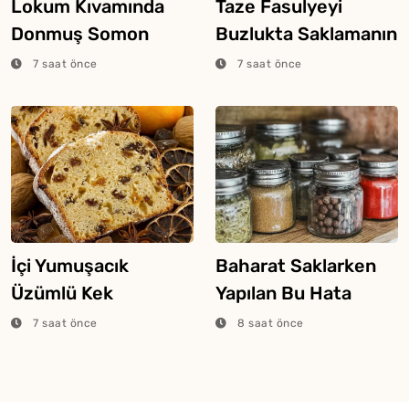
Lokum Kıvamında
Taze Fasulyeyi
Donmuş Somon
Buzlukta Saklamanın
Pişirme Yöntemi
4 Farklı Yöntemi
7 saat önce
7 saat önce
İçi Yumuşacık
Baharat Saklarken
Üzümlü Kek
Yapılan Bu Hata
Yapmanın Sırrı
Aromasını Bitiriyor
7 saat önce
8 saat önce
Buymuş