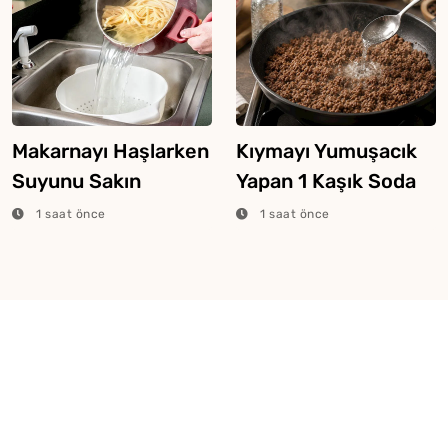
Makarnayı Haşlarken
Kıymayı Yumuşacık
Suyunu Sakın
Yapan 1 Kaşık Soda
Dökmeyin
Yöntemi
1 saat önce
1 saat önce