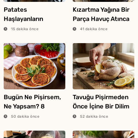
Patates
Kızartma Yağına Bir
Haşlayanların
Parça Havuç Atınca
Bilmesi Gereken
Ne Olur?
15 dakika önce
41 dakika önce
Şeker Hilesi
Bugün Ne Pişirsem,
Tavuğu Pişirmeden
Ne Yapsam? 8
Önce İçine Bir Dilim
Ağustos 2026
Limon Atarsanız Ne
50 dakika önce
52 dakika önce
Olur?