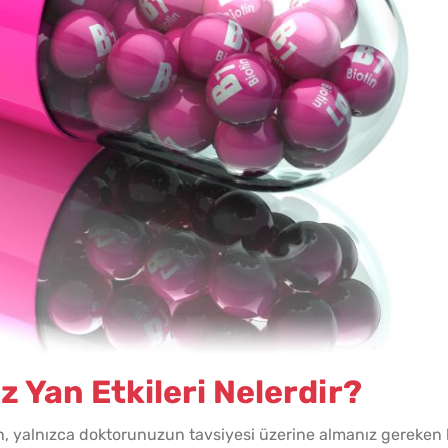
Tarifi
Evde 
Kıymal
 Yan Etkileri Nelerdir?
n, yalnızca doktorunuzun tavsiyesi üzerine almanız gereken 