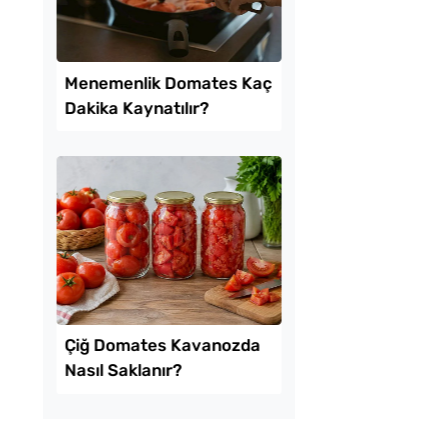
tılık Pratik
Pofuduk Yumurtalı 
a Tarifi
Tarifi
mda Muzlu Pasta
Menemenlik Domate