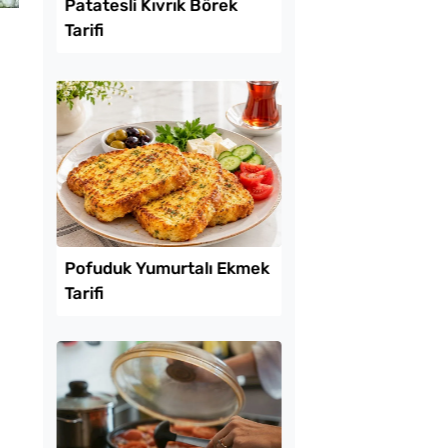
Lezzet Trendleri
ekmeyen Çıtır
Patatesli Kıvrık Böre
an Kızartması Tarifi
Tarifi
i