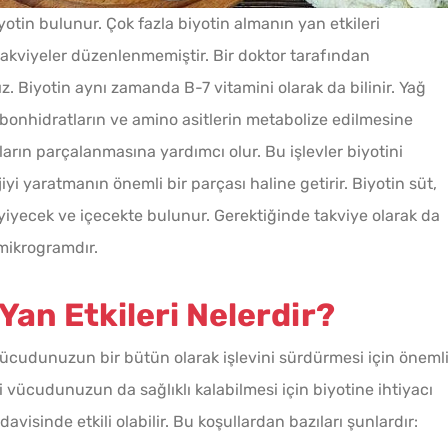
yotin bulunur. Çok fazla biyotin almanın yan etkileri
takviyeler düzenlenmemiştir. Bir doktor tarafından
Tarhana Hamuru Kaç Gün
z. Biyotin aynı zamanda B-7 vitamini olarak da bilinir. Yağ
Mayalandırılır?
karbonhidratların ve amino asitlerin metabolize edilmesine
rın parçalanmasına yardımcı olur. Bu işlevler biyotini
Makine Olmadan 5
 yaratmanın önemli bir parçası haline getirir. Biyotin süt,
Dakikada Dondurma
yiyecek ve içecekte bulunur. Gerektiğinde takviye olarak da
Yapmanın Püf Noktası
 mikrogramdır.
Yağ Ç
Kışlık Domates Sosunun
Patlıc
Yan Etkileri Nelerdir?
İçine Ne Konur?
 vücudunuzun bir bütün olarak işlevini sürdürmesi için öneml
i vücudunuzun da sağlıklı kalabilmesi için biyotine ihtiyacı
Ev Yapımı Domates Sosu
davisinde etkili olabilir. Bu koşullardan bazıları şunlardır:
Kaç Yıl Dayanır?