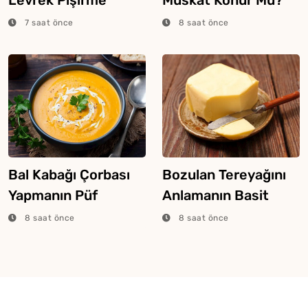
Tüyosu
7 saat önce
8 saat önce
Bal Kabağı Çorbası
Bozulan Tereyağını
Yapmanın Püf
Anlamanın Basit
Noktaları
Yolları
8 saat önce
8 saat önce