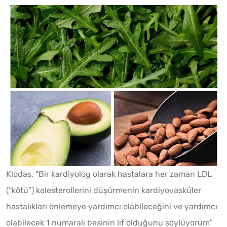
Klodas, "Bir kardiyolog olarak hastalara her zaman LDL
(“kötü”) kolesterollerini düşürmenin kardiyovasküler
hastalıkları önlemeye yardımcı olabileceğini ve yardımcı
olabilecek 1 numaralı besinin lif olduğunu söylüyorum"