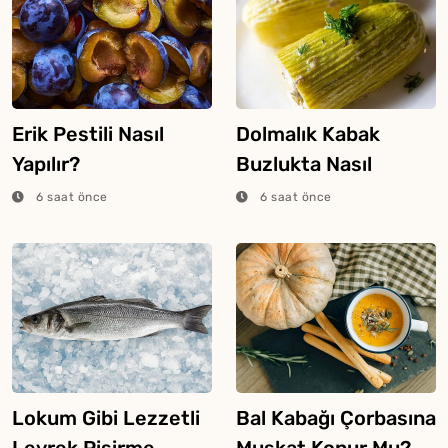
Erik Pestili Nasıl
Dolmalık Kabak
Yapılır?
Buzlukta Nasıl
Saklanır?
6 saat önce
6 saat önce
Lokum Gibi Lezzetli
Bal Kabağı Çorbasına
Levrek Pişirme
Muskat Konur Mu?