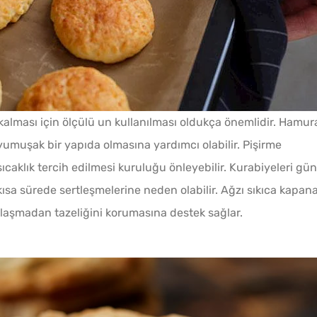
u
 kalması için ölçülü un kullanılması oldukça önemlidir. Hamur
yumuşak bir yapıda olmasına yardımcı olabilir. Pişirme
sıcaklık tercih edilmesi kuruluğu önleyebilir. Kurabiyeleri gü
sa sürede sertleşmelerine neden olabilir. Ağzı sıkıca kapan
ırlaşmadan tazeliğini korumasına destek sağlar.
Pofuduk Yumurtalı Ekmek
Patate
ün
Tarifi
Tarifi