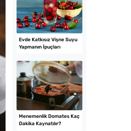
ekmeyen Çıtır
Makine Olmadan 5
an Kızartması Tarifi
Dakikada Dondurma
Yapmanın Püf Noktas