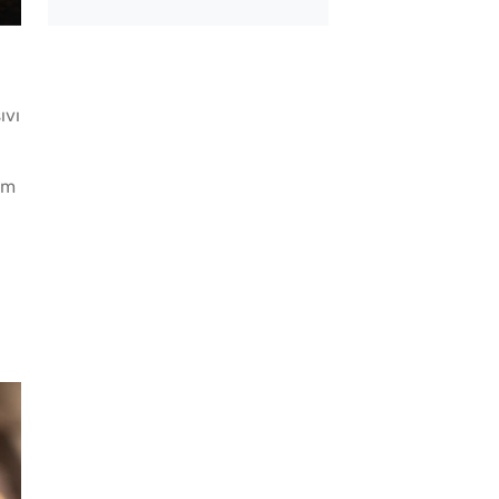
atkısız Vişne Suyu
Tarhana Hamuru Kaç
ın İpuçları
Mayalandırılır?
ıvı
am
enlik Domates Kaç
Çiğ Domates Kavano
 Kaynatılır?
Nasıl Saklanır?