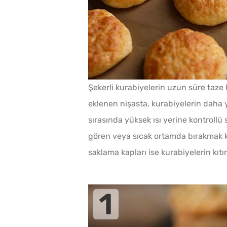
Ev Yapımı Domates Sos
Kaç Yıl Dayanır?
Şekerli kurabiyelerin uzun süre taze
eklenen nişasta, kurabiyelerin daha 
Makine Olmadan 5
sırasında yüksek ısı yerine kontrollü 
Dakikada Dondurma
gören veya sıcak ortamda bırakmak kı
Yapmanın Püf Noktası
saklama kapları ise kurabiyelerin kıt
Tarhana Hamuru Kaç G
Mayalandırılır?