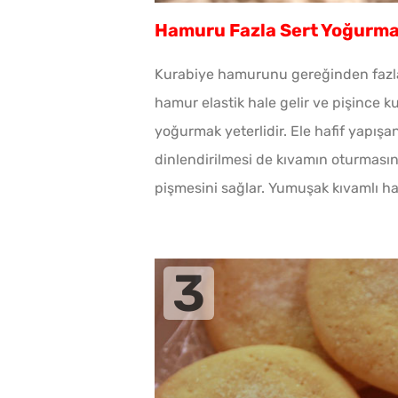
Hamuru Fazla Sert Yoğurm
Kurabiye hamurunu gereğinden fazla
hamur elastik hale gelir ve pişince k
yoğurmak yeterlidir. Ele hafif yapış
dinlendirilmesi de kıvamın oturması
pişmesini sağlar. Yumuşak kıvamlı h