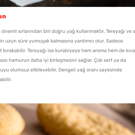
Borcamda Muzlu Pasta
Evde K
ın
Tarifi
Yapman
nemli sırlarından biri doğru yağ kullanmaktır. Tereyağı ve s
nin uzun süre yumuşak kalmasına yardımcı olur. Sadece
t bırakabilir. Tereyağı ise kurabiyeye hem aroma hem de kıv
ması hamurun daha iyi birleşmesini sağlar. Çok sert ya da
uyu olumsuz etkileyebilir. Dengeli yağ oranı sayesinde
bilir.
Evde Kolay Mayasız
Menem
Kıymalı Pide Tarifi
Dakika