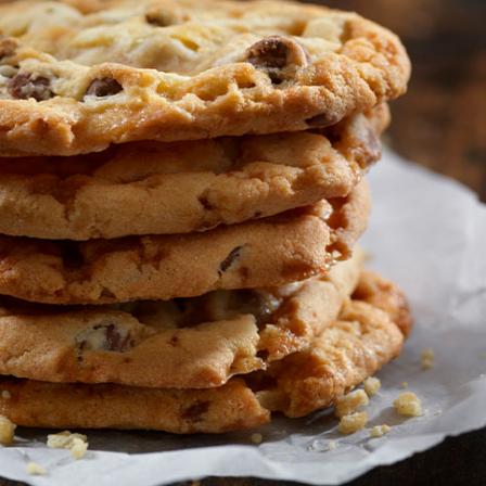
a
Kahvaltılık Pratik
Yağ Ç
Kaygana Tarifi
Patlıc