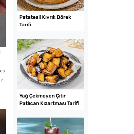
Lezzet Trendleri
a
neş
an
sli Kıvrık Börek
Ev Yapımı Domates 
Kaç Yıl Dayanır?