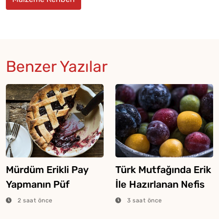
Benzer Yazılar
Mürdüm Erikli Pay
Türk Mutfağında Erik
Yapmanın Püf
İle Hazırlanan Nefis
Noktaları
Yemekler
2 saat önce
3 saat önce