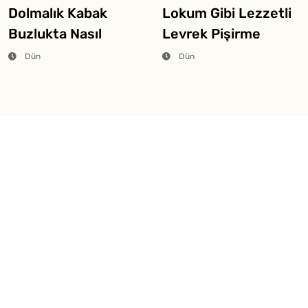
Dolmalık Kabak
Lokum Gibi Lezzetli
Buzlukta Nasıl
Levrek Pişirme
Saklanır?
Tüyosu
Dün
Dün