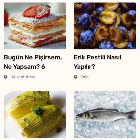
Bugün Ne Pişirsem,
Erik Pestili Nasıl
Ne Yapsam? 6
Yapılır?
Ağustos 2026
14 saat önce
Dün