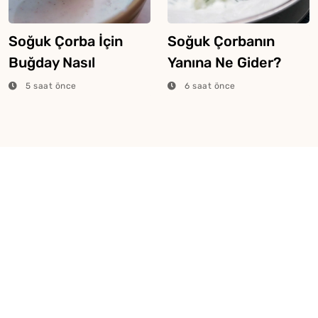
Soğuk Çorba İçin
Soğuk Çorbanın
Buğday Nasıl
Yanına Ne Gider?
Haşlanır?
5 saat önce
6 saat önce