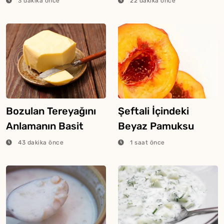
3 dakika önce
22 dakika önce
Bozulan Tereyağını
Şeftali İçindeki
Anlamanın Basit
Beyaz Pamuksu
Yolları
Dokunun Sebebi
43 dakika önce
1 saat önce
Buymuş