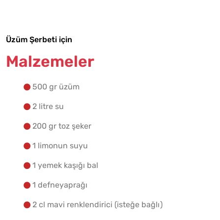
Yapılış Adımlarına Geç
Üzüm Şerbeti için
Malzemeler
500 gr üzüm
2 litre su
200 gr toz şeker
1 limonun suyu
1 yemek kaşığı bal
1 defneyaprağı
2 cl mavi renklendirici (isteğe bağlı)