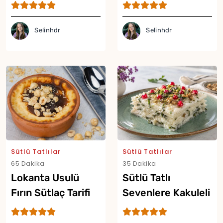
Muhallebili Tatlı
Tarifi
Selinhdr
Selinhdr
Sütlü Tatlılar
Sütlü Tatlılar
65 Dakika
35 Dakika
Yor
Lokanta Usulü
Sütlü Tatlı
Fırın Sütlaç Tarifi
Sevenlere Kakuleli
Reyhanlı Güllaç
Tarifi