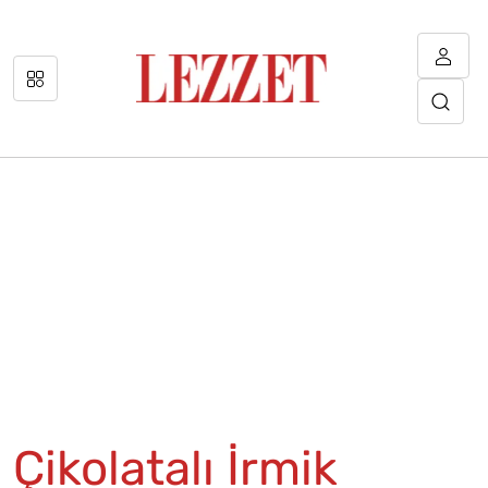
Çikolatalı İrmik