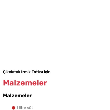
Tarif Defterime Kaydet
Malzemelere Geç
Çikolatalı İrmik Tatlısı için
Yapılış Adımlarına Geç
Malzemeler
Malzemeler
1 litre süt