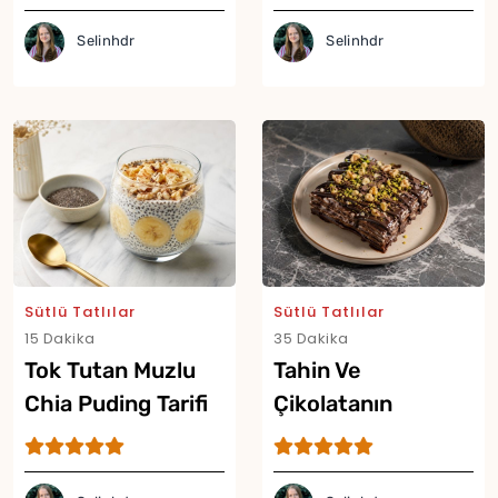
Tarifi
Selinhdr
Selinhdr
Sütlü Tatlılar
Sütlü Tatlılar
15 Dakika
35 Dakika
Tok Tutan Muzlu
Tahin Ve
Chia Puding Tarifi
Çikolatanın
Buluştuğu Güllaç
Tarifi