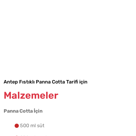
Tarif Defterime Kaydet
Antep Fıstıklı Panna Cotta Tarifi için
Malzemeler
Malzemelere Geç
Panna Cotta İçin
Yapılış Adımlarına Geç
500 ml süt