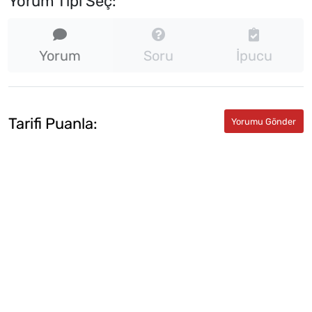
Yorum Tipi Seç:
Yorum
Soru
İpucu
Tarifi Puanla: