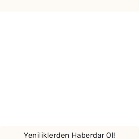
Yor
Yeniliklerden Haberdar Ol!