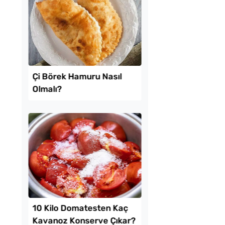
reği Tarifi
Pofuduk Yumurtalı 
Tarifi