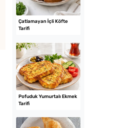
Lezzet Trendleri
tılık Pratik
Çatlamayan İçli Köft
a Tarifi
Tarifi