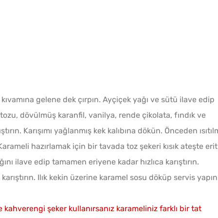
 kıvamına gelene dek çırpın. Ayçiçek yağı ve sütü ilave edip
zu, dövülmüş karanfil, vanilya, rende çikolata, fındık ve
rıştırın. Karışımı yağlanmış kek kalıbına dökün. Önceden ısıtıl
Karameli hazırlamak için bir tavada toz şekeri kısık ateşte erit
ını ilave edip tamamen eriyene kadar hızlıca karıştırın.
karıştırın. Ilık kekin üzerine karamel sosu döküp servis yapın
ahverengi şeker kullanırsanız karameliniz farklı bir tat