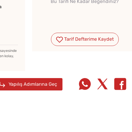
Bu Tarifi Ne Kadar Beğendiniz?
a
Tarif Defterime Kaydet
Haşlanmış Yumurtayı Tek
Hamlede Soymanın Basit
z sayesinde
en kolay,
Hilesi
Kışlık Domates
Konservesi Kaç Dakika
Yapılış Adımlarına Geç
Kaynatılmalı?
Kahval
Kedi Dili Tiramisu
Kaygan
Yapmanın Püf Noktaları