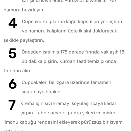
karışıma ilave edin. Pürüzsüz kıvamlı bir kek
hamuru hazırlayın.
Cupcake kalıplarına kâğıt kapsülleri yerleştirin
ve hamuru kalıpların üçte ikisini dolduracak
şekilde paylaştırın.
Önceden ısıtılmış 175 derece fırında yaklaşık 18-
20 dakika pişirin. Kürdan testi temiz çıkınca
fırından alın.
Cupcakeleri tel ızgara üzerinde tamamen
soğumaya bırakın.
Krema için sıvı kremayı koyulaşıncaya kadar
çırpın. Labne peyniri, pudra şekeri ve misket
limonu kabuğu rendesini ekleyerek pürüzsüz bir kıvam