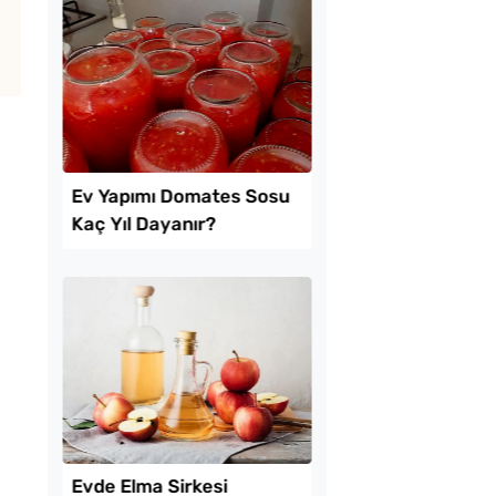
ekmeyen Çıtır
Az Kıymayla Kıbrıs
an Kızartması Tarifi
Köftesi Tarifi