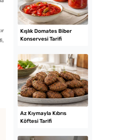
la
ır
Lezzet Trendleri
i,
 Baklava
Kışlık Domates Biber
inde Borcam Tatlısı
Konservesi Tarifi