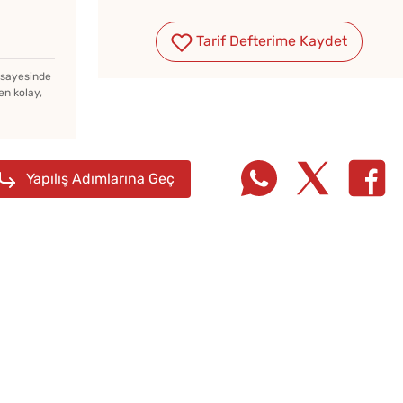
Tarif Defterime Kaydet
Soğuk Çorbaya Hangi
z sayesinde
Baharatlar Konulur?
en kolay,
Yapılış Adımlarına Geç
Yağ Ç
Patlıc