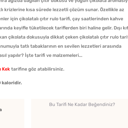
sonra ağızda dağılan çıtır dokusu ve yoğun çikolata aromasıy
tlı krizlerine kısa sürede lezzetli çözüm sunar. Özellikle az
er için çikolatalı çıtır rulo tarifi, çay saatlerinden kahve
da keyifle tüketilecek tariflerden biri haline gelir. Dışı kıt
an çikolata dokusuyla dikkat çeken çikolatalı çıtır rulo tarif
numuyla tatlı tabaklarının en sevilen lezzetleri arasında
Çiğ Domates Kavanozda
nasıl yapılır? İşte tarifi ve malzemeleri...
Nasıl Saklanır?
ı Kek
tarifine göz atabilirsiniz.
Bayat Ekmeği Saniyeler
 kaloridir.
İçinde Taze Hale Getiren
Yöntem
Bu Tarifi Ne Kadar Beğendiniz?
Soğuk
a
Kışlık Domates Sosunun
Lezzet
İçine Ne Konur?
Tarifi