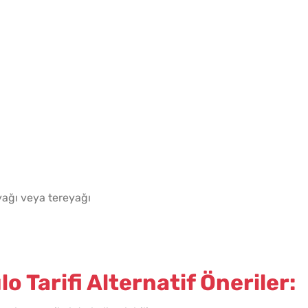
10 Da
Poğaça
 yağı veya tereyağı
lo Tarifi Alternatif Öneriler:
Tavada
Gözlem