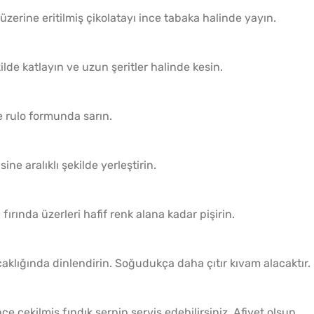
zerine eritilmiş çikolatayı ince tabaka halinde yayın.
ilde katlayın ve uzun şeritler halinde kesin.
ce rulo formunda sarın.
sine aralıklı şekilde yerleştirin.
fırında üzerleri hafif renk alana kadar pişirin.
ıcaklığında dinlendirin. Soğudukça daha çıtır kıvam alacaktır.
ce çekilmiş fındık serpip servis edebilirsiniz. Afiyet olsun.