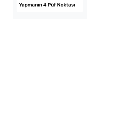
kikaya Sendeyim
Ev Yapımı Domates 
sı Tarifi
Kaç Yıl Dayanır?
 Kolay Patatesli
Evde Elma Sirkesi
e Tarifi
Yapmanın 4 Püf Nokt