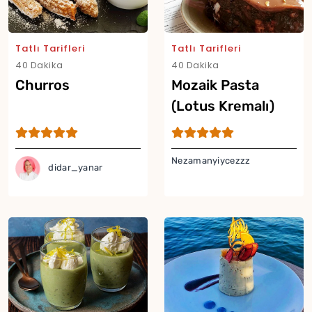
Yor
Tatlı Tarifleri
Tatlı Tarifleri
40 Dakika
40 Dakika
Churros
Mozaik Pasta
(Lotus Kremalı)
Nezamanyiycezzz
didar_yanar