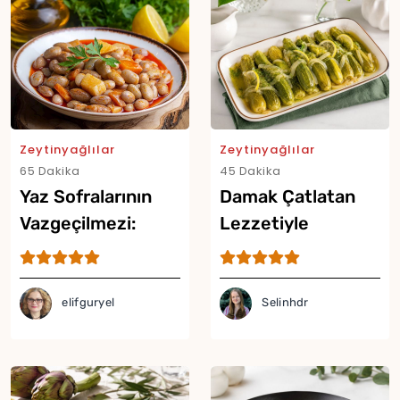
Zeytinyağlılar
Zeytinyağlılar
65 Dakika
45 Dakika
Yaz Sofralarının
Damak Çatlatan
Vazgeçilmezi:
Lezzetiyle
Zeytinyağlı
Zeytinyağlı Bebek
Yor
Barbunya Tarifi
Kabak Tarifi
elifguryel
Selinhdr