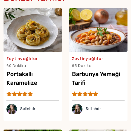
Zeytinyağlılar
Zeytinyağlılar
60 Dakika
65 Dakika
Portakallı
Barbunya Yemeği
Karamelize
Tarifi
Soğanlı Enginar
Tarifi
Selinhdr
Selinhdr