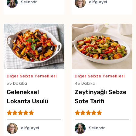
Selinhdr
elifguryel
Diğer Sebze Yemekleri
Diğer Sebze Yemekleri
55 Dakika
45 Dakika
Geleneksel
Zeytinyağlı Sebze
Lokanta Usulü
Sote Tarifi
Şakşuka Tarifi
elifguryel
Selinhdr