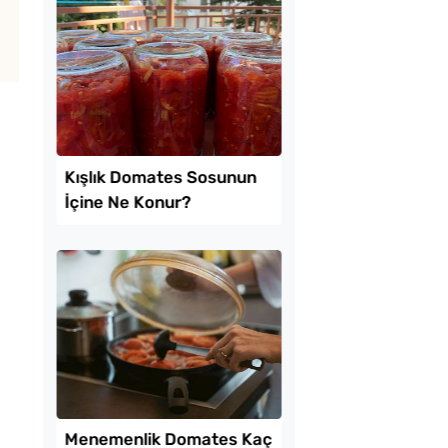
 Baklava
Boşnak Usulü Soka
inde Borcam Tatlısı
Turşusu Tarifi