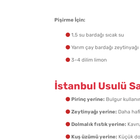
Pişirme İçin:
1,5 su bardağı sıcak su
Yarım çay bardağı zeytinyağı
3–4 dilim limon
İstanbul Usulü Sa
Pirinç yerine:
Bulgur kullanın;
Zeytinyağı yerine:
Daha hafif
Dolmalık fıstık yerine:
Kavru
Kuş üzümü yerine:
Küçük doğ