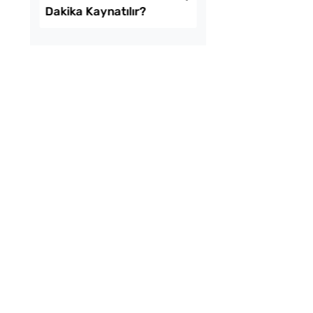
amurdan 3 Farklı
Kışlık Domates Sosu
İşi Tarifi
İçine Ne Konur?
uf Kabaran Kaşık
Menemenlik Domate
i Tarifi
Dakika Kaynatılır?