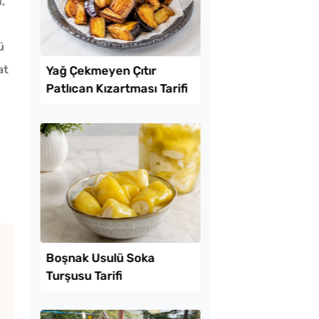
,
ü
at
Lezzet Trendleri
mda Muzlu Pasta
Yağ Çekmeyen Çıtır
Patlıcan Kızartması T