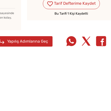
Tarif Defterime Kaydet
z sayesinde
Bu Tarifi 1 Kişi Kaydetti
Evde Elma Sirkesi
en kolay,
Yapmanın 4 Püf Noktası
Yapılış Adımlarına Geç
Soğuk
Lezzet
Tarifi