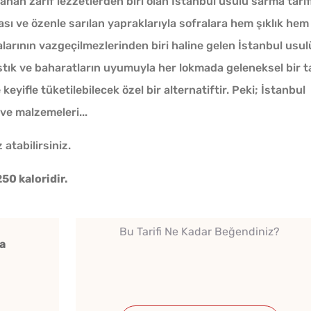
n zarif lezzetlerden biri olan İstanbul usulü sarma tarifi
ası ve özenle sarılan yapraklarıyla sofralara hem şıklık hem
ralarının vazgeçilmezlerinden biri haline gelen İstanbul usul
ıstık ve baharatların uyumuyla her lokmada geleneksel bir t
keyifle tüketilebilecek özel bir alternatiftir. Peki; İstanbul
 ve malzemeleri...
Çiğ Domates Kavanozda
Nasıl Saklanır?
 atabilirsiniz.
50 kaloridir.
Tarhana Hamuru Kaç Gün
Mayalandırılır?
Bu Tarifi Ne Kadar Beğendiniz?
a
Borca
Ev Yapımı Domates Sosu
Tarifi
Kaç Yıl Dayanır?