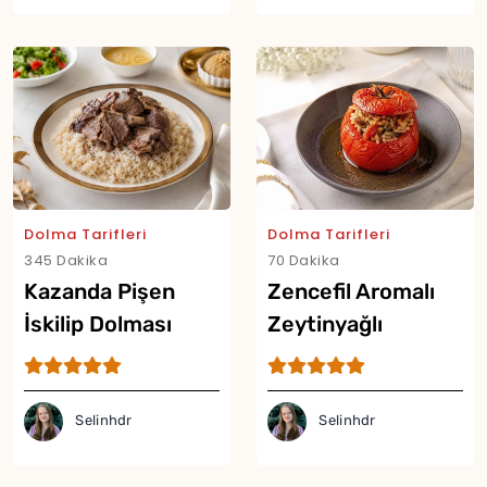
Dolma Tarifleri
Dolma Tarifleri
345 Dakika
70 Dakika
Kazanda Pişen
Zencefil Aromalı
İskilip Dolması
Zeytinyağlı
Tarifi
Domates Dolması
Tarifi
Selinhdr
Selinhdr