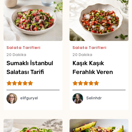
Salata Tarifleri
Salata Tarifleri
Yor
20 Dakika
20 Dakika
Sumaklı İstanbul
Kaşık Kaşık
Salatası Tarifi
Ferahlık Veren
Buzlu Salata Tarifi
elifguryel
Selinhdr