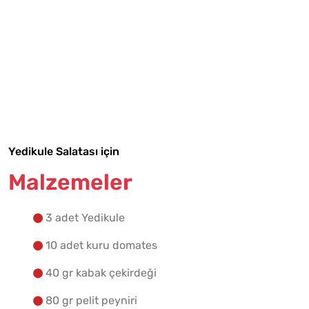
Tarif Defterime Kaydet
Malzemelere Geç
Yapılış Adımlarına Geç
Yedikule Salatası için
Malzemeler
3 adet Yedikule
10 adet kuru domates
40 gr kabak çekirdeği
80 gr pelit peyniri