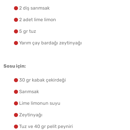
2 diş sarımsak
2 adet lime limon
5 gr tuz
Yarım çay bardağı zeytinyağı
Sosu için:
30 gr kabak çekirdeği
Sarımsak
Lime limonun suyu
Zeytinyağı
Tuz ve 40 gr pelit peyniri