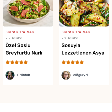
Salata Tarifleri
Salata Tarifleri
25 Dakika
20 Dakika
Özel Soslu
Sosuyla
Greyfurtlu Narlı
Lezzetlenen Asya
Salata Tarifi
Usulü Acılı
Salatalık Salatası
Selinhdr
elifguryel