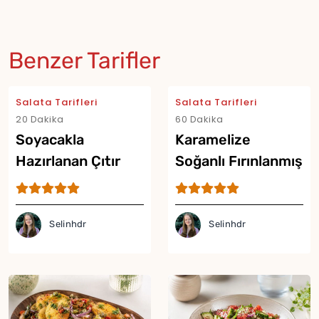
Benzer Tarifler
Salata Tarifleri
Salata Tarifleri
20 Dakika
60 Dakika
Soyacakla
Karamelize
Hazırlanan Çıtır
Soğanlı Fırınlanmış
Salata Tarifi
Patates Salatası
Tarifi
Selinhdr
Selinhdr