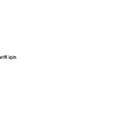
Yağ Ç
Patlıc
ifi için