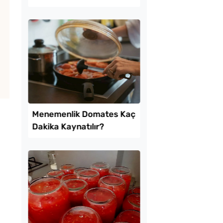
İşi Tarifi
Turşusu Tarifi
tılık Pratik
Soğuk Baklava
a Tarifi
Lezzetinde Borcam Ta
Tarifi