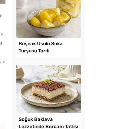
an
bu
ı
Lezzet Trendleri
sin
amurdan 3 Farklı
Boşnak Usulü Soka