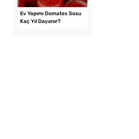
ekmeyen Çıtır
Menemenlik Domate
an Kızartması Tarifi
Dakika Kaynatılır?