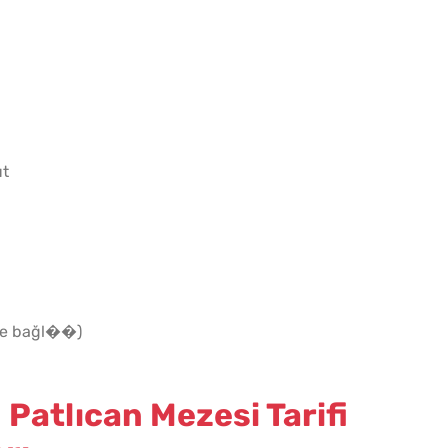
Borca
Tarifi
ut
eğe bağl��)
Patlıcan Mezesi Tarifi