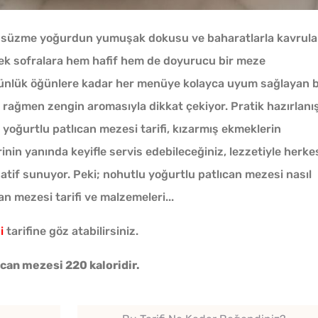
ı, süzme yoğurdun yumuşak dokusu ve baharatlarla kavrul
erek sofralara hem hafif hem de doyurucu bir meze
 günlük öğünlere kadar her menüye kolayca uyum sağlayan 
 rağmen zengin aromasıyla dikkat çekiyor. Pratik hazırlanış
yoğurtlu patlıcan mezesi tarifi, kızarmış ekmeklerin
nin yanında keyifle servis edebileceğiniz, lezzetiyle herke
Çiğ Domates Kavanozda
atif sunuyor. Peki; nohutlu yoğurtlu patlıcan mezesi nasıl
Nasıl Saklanır?
an mezesi tarifi ve malzemeleri...
i
tarifine göz atabilirsiniz.
Kışlık Domates Sosunun
ıcan mezesi 220 kaloridir.
İçine Ne Konur?
Tek H