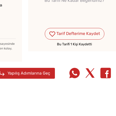
Bu Tarifi Ne Kadar Beğendiniz?
Evde Elma Sirkesi
Hamur 
a
Yapmanın 4 Püf Noktası
Tarhana Hamuru Kaç Gün
Tarif Defterime Kaydet
Mayalandırılır?
z sayesinde
Bu Tarifi 1 Kişi Kaydetti
en kolay,
Yapılış Adımlarına Geç
Kahval
Kaygan