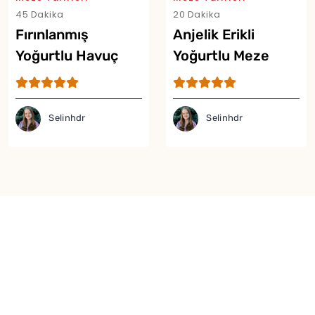
45 Dakika
20 Dakika
Fırınlanmış
Anjelik Erikli
Yoğurtlu Havuç
Yoğurtlu Meze
Mezesi Tarifi
Tarifi
Selinhdr
Selinhdr
Yor