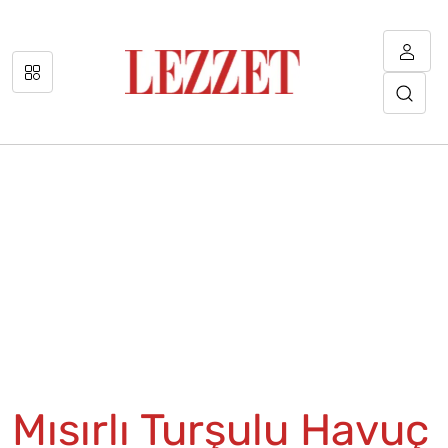
Mısırlı Turşulu Havuç