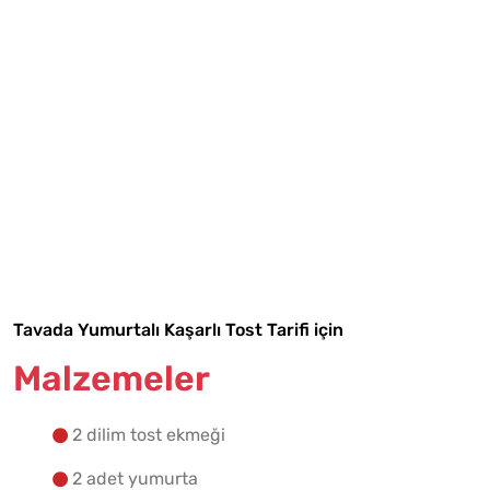
Tarif Defterime Kaydet
Tavada Yumurtalı Kaşarlı Tost Tarifi için
Malzemeler
Malzemelere Geç
2 dilim tost ekmeği
Yapılış Adımlarına Geç
2 adet yumurta