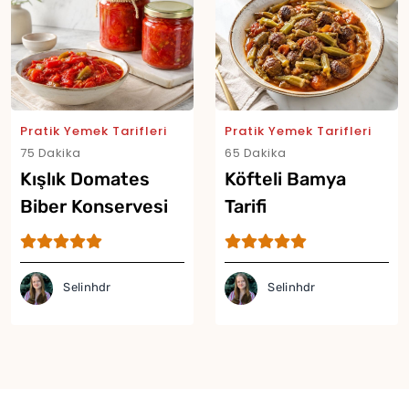
Pratik Yemek Tarifleri
Pratik Yemek Tarifleri
75 Dakika
65 Dakika
Kışlık Domates
Köfteli Bamya
Biber Konservesi
Tarifi
Tarifi
Yor
Selinhdr
Selinhdr