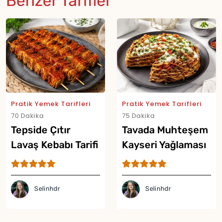
Benzer Tarifler
Pratik Yemek Tarifleri
Pratik Yemek Tarifleri
70 Dakika
75 Dakika
Tepside Çıtır
Tavada Muhteşem
Lavaş Kebabı Tarifi
Kayseri Yağlaması
Tarifi
Selinhdr
Selinhdr