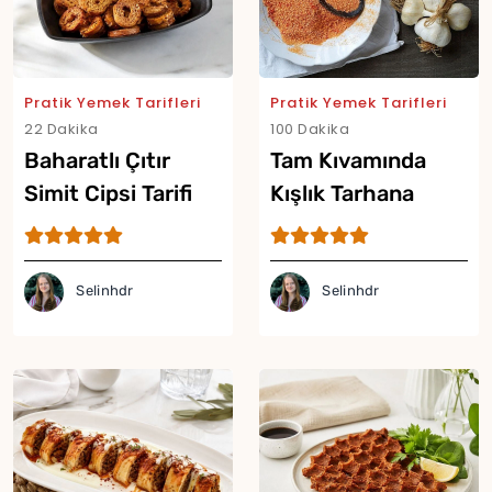
Pratik Yemek Tarifleri
Pratik Yemek Tarifleri
22 Dakika
100 Dakika
Baharatlı Çıtır
Tam Kıvamında
Simit Cipsi Tarifi
Kışlık Tarhana
Tarifi
Selinhdr
Selinhdr
Yor