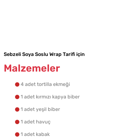
Tarif Defterime Kaydet
Sebzeli Soya Soslu Wrap Tarifi için
Malzemeler
Malzemelere Geç
Yapılış Adımlarına Geç
4 adet tortilla ekmeği
1 adet kırmızı kapya biber
1 adet yeşil biber
1 adet havuç
1 adet kabak