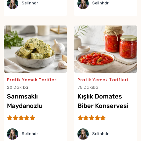
Selinhdr
Selinhdr
Pratik Yemek Tarifleri
Pratik Yemek Tarifleri
20 Dakika
75 Dakika
Sarımsaklı
Kışlık Domates
Maydanozlu
Biber Konservesi
Tereyağı Küpleri
Tarifi
Tarifi
Selinhdr
Selinhdr