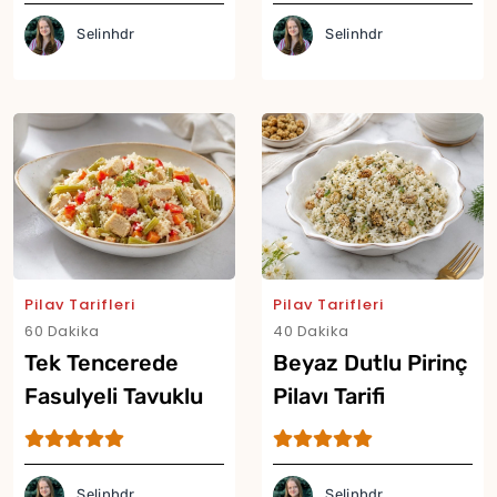
Selinhdr
Selinhdr
Yor
Pilav Tarifleri
Pilav Tarifleri
60 Dakika
40 Dakika
Tek Tencerede
Beyaz Dutlu Pirinç
Fasulyeli Tavuklu
Pilavı Tarifi
Pilav Tarifi
Selinhdr
Selinhdr