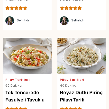
Selinhdr
Selinhdr
Yor
Pilav Tarifleri
Pilav Tarifleri
60 Dakika
40 Dakika
Tek Tencerede
Beyaz Dutlu Pirinç
Fasulyeli Tavuklu
Pilavı Tarifi
Pilav Tarifi