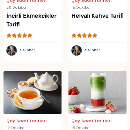
Çay Saati Tarifleri
Çay Saati Tarifleri
20 Dakika
15 Dakika
İncirli Ekmekcikler
Helvalı Kahve Tarifi
Tarifi
Selinhdr
Selinhdr
Yor
Çay Saati Tarifleri
Çay Saati Tarifleri
12 Dakika
15 Dakika