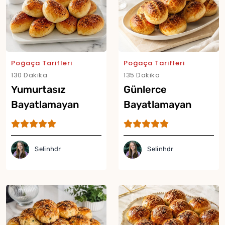
Poğaça Tarifleri
Poğaça Tarifleri
130 Dakika
135 Dakika
Yumurtasız
Günlerce
Bayatlamayan
Bayatlamayan
Poğaça Tarifi
Yumuşacık Poğaça
Tarifi
Selinhdr
Selinhdr