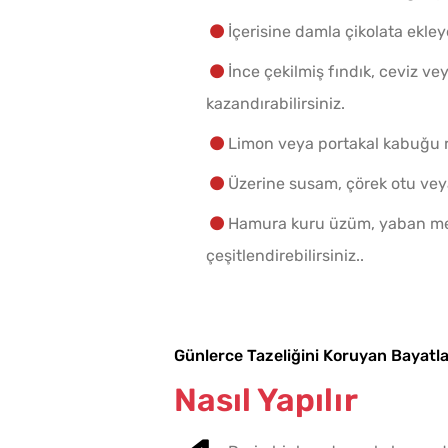
İçerisine damla çikolata ekley
İnce çekilmiş fındık, ceviz ve
kazandırabilirsiniz.
Limon veya portakal kabuğu re
Üzerine susam, çörek otu veya
Hamura kuru üzüm, yaban mer
çeşitlendirebilirsiniz..
Günlerce Tazeliğini Koruyan Bayatl
Nasıl Yapılır