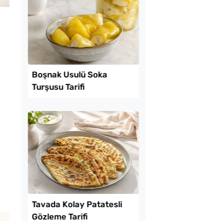
Lezzet Trendleri
 Baklava
Boşnak Usulü Soka