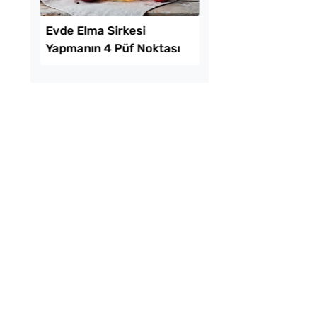
ekmeyen Çıtır
Ev Yapımı Domates 
an Kızartması Tarifi
Kaç Yıl Dayanır?