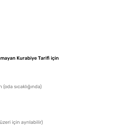
Yağ Ç
Patlıc
mayan Kurabiye Tarifi için
 (oda sıcaklığında)
zeri için ayrılabilir)