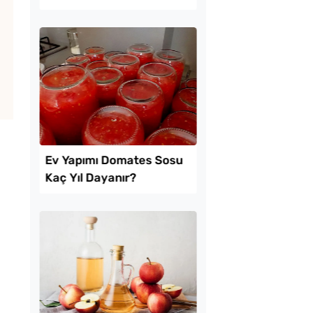
inde Borcam Tatlısı
Turşusu Tarifi
kikaya Sendeyim
Tavada Kolay Patates
sı Tarifi
Gözleme Tarifi