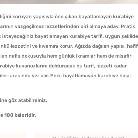
eliğini koruyan yapısıyla öne çıkan bayatlamayan kurabiye
alarının vazgeçilmez lezzetlerinden biri olmaya aday. Pratik
k isteyeceğiniz bayatlamayan kurabiye tarifi, uygun şekilde
kü lezzetini ve kıvamını korur. Ağızda dağılan yapısı, hafif
ilen nefis dokusuyla hem günlük ikramlar hem de misafir
Kurabiye kavanozlarını dolduracak bu tarif, lezzeti kadar
Bayat Ekmeği Saniyeler
ileri arasında yer alır. Peki; bayatlamayan kurabiye nasıl
İçinde Taze Hale Getiren
Yöntem
ine göz atabilirsiniz.
Kışlık Domates Sosunun
e 180 kaloridir.
İçine Ne Konur?
Soğuk