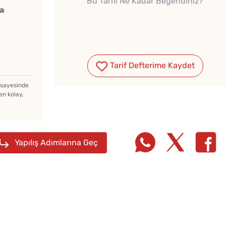
Bu Tarifi Ne Kadar Beğendiniz?
Çiğ Domates Kavanozda
Lezzet
a
Nasıl Saklanır?
Tarifi
Soğuk Çorbaya Hangi
Tarif Defterime Kaydet
Baharatlar Konulur?
z sayesinde
en kolay,
Yapılış Adımlarına Geç
10 Da
Poğaça