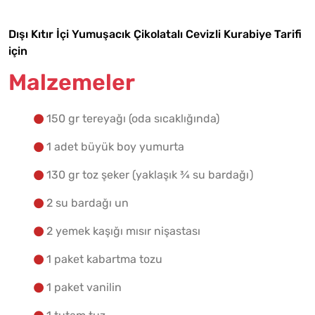
Tarif Defterime Kaydet
Dışı Kıtır İçi Yumuşacık Çikolatalı Cevizli Kurabiye Tarifi
için
Malzemeler
150 gr tereyağı (oda sıcaklığında)
Malzemelere Geç
1 adet büyük boy yumurta
Yapılış Adımlarına Geç
130 gr toz şeker (yaklaşık ¾ su bardağı)
2 su bardağı un
2 yemek kaşığı mısır nişastası
1 paket kabartma tozu
1 paket vanilin