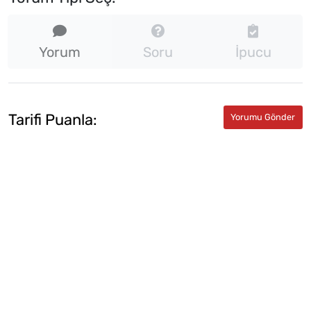
Yorum
Soru
İpucu
Tarifi Puanla: