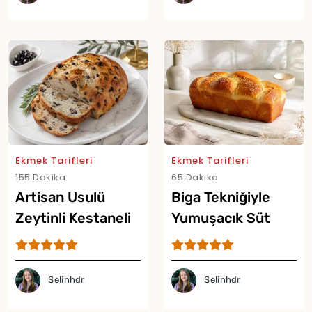
Ekmek Tarifleri
Ekmek Tarifleri
155 Dakika
65 Dakika
Artisan Usulü
Biga Tekniğiyle
Zeytinli Kestaneli
Yumuşacık Süt
Ekmek Tarifi
Ekmeği Tarifi
Selinhdr
Selinhdr