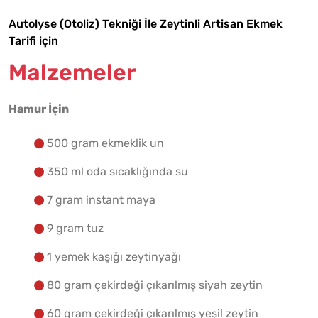
Autolyse (Otoliz) Tekniği İle Zeytinli Artisan Ekmek
Tarif Defterime Kaydet
Tarifi için
Malzemeler
Malzemelere Geç
Hamur İçin
500 gram ekmeklik un
Yapılış Adımlarına Geç
350 ml oda sıcaklığında su
7 gram instant maya
9 gram tuz
1 yemek kaşığı zeytinyağı
80 gram çekirdeği çıkarılmış siyah zeytin
60 gram çekirdeği çıkarılmış yeşil zeytin