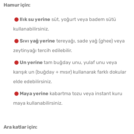
Hamur için:
Ilık su yerine
süt, yoğurt veya badem sütü
kullanabilirsiniz.
Sıvı yağ yerine
tereyağı, sade yağ (ghee) veya
zeytinyağı tercih edilebilir.
Un yerine
tam buğday unu, yulaf unu veya
karışık un (buğday + mısır) kullanarak farklı dokular
elde edebilirsiniz.
Maya yerine
kabartma tozu veya instant kuru
maya kullanabilirsiniz.
Ara katlar için: