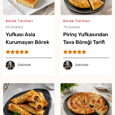
Börek Tarifleri
Börek Tarifleri
60 Dakika
70 Dakika
Yufkası Asla
Pirinç Yufkasından
Kurumayan Börek
Tava Böreği Tarifi
Tarifi
Selinhdr
Selinhdr