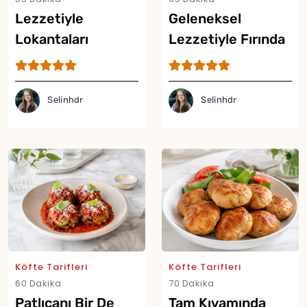
Lezzetiyle
Geleneksel
Lokantaları
Lezzetiyle Fırında
Aratmayan Pideli
İzmir Köfte Tarifi
Köfte Tarifi
Selinhdr
Selinhdr
Köfte Tarifleri
Köfte Tarifleri
60 Dakika
70 Dakika
Patlıcanı Bir De
Tam Kıvamında