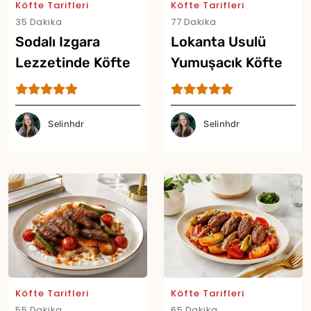
Köfte Tarifleri
Köfte Tarifleri
35 Dakika
77 Dakika
Sodalı Izgara
Lokanta Usulü
Lezzetinde Köfte
Yumuşacık Köfte
Tarifi
Tarifi
Selinhdr
Selinhdr
Yor
Köfte Tarifleri
Köfte Tarifleri
55 Dakika
65 Dakika