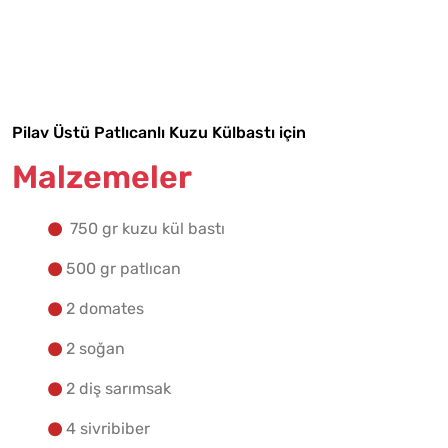
Malzemelere Geç
Yapılış Adımlarına Geç
Pilav Üstü Patlıcanlı Kuzu Külbastı için
Malzemeler
750 gr kuzu kül bastı
500 gr patlıcan
2 domates
2 soğan
2 diş sarımsak
4 sivribiber