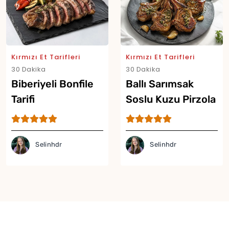
Kırmızı Et Tarifleri
Kırmızı Et Tarifleri
30 Dakika
30 Dakika
Biberiyeli Bonfile
Ballı Sarımsak
Tarifi
Soslu Kuzu Pirzola
Tarifi
Selinhdr
Selinhdr
Yor