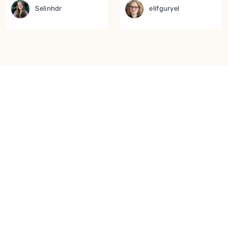
Selinhdr
elifguryel
Yor