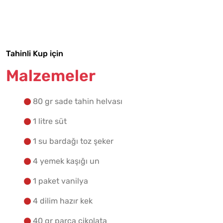
Malzemelere Geç
Yapılış Adımlarına Geç
Tahinli Kup için
Malzemeler
80 gr sade tahin helvası
1 litre süt
1 su bardağı toz şeker
4 yemek kaşığı un
1 paket vanilya
4 dilim hazır kek
40 gr parça çikolata