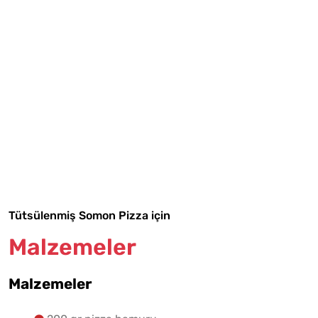
Tarif Defterime Kaydet
Malzemelere Geç
Tütsülenmiş Somon Pizza için
Yapılış Adımlarına Geç
Malzemeler
Malzemeler