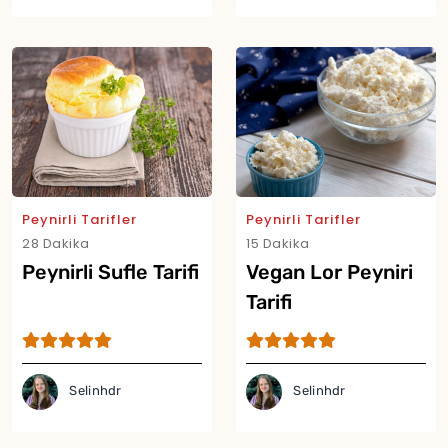
Yor
Peynirli Tarifler
Peynirli Tarifler
28 Dakika
15 Dakika
Peynirli Sufle Tarifi
Vegan Lor Peyniri
Tarifi
Selinhdr
Selinhdr