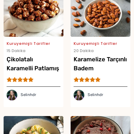
Kuruyemişli Tarifler
Kuruyemişli Tarifler
15 Dakika
20 Dakika
Çikolatalı
Karamelize Tarçınlı
Karamelli Patlamış
Badem
Mısır
Selinhdr
Selinhdr
Yor