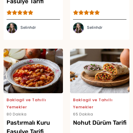
Fasulye Tarifi
Selinhdr
Selinhdr
Yor
Baklagil ve Tahıllı
Baklagil ve Tahıllı
Yemekler
Yemekler
80 Dakika
65 Dakika
Pastırmalı Kuru
Nohut Dürüm Tarifi
Fasulye Tarifi