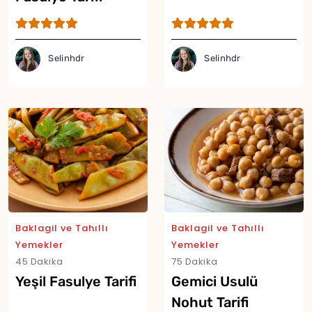
Selinhdr
Selinhdr
Baklagil ve Tahıllı
Baklagil ve Tahıllı
Yemekler
Yemekler
45 Dakika
75 Dakika
Yeşil Fasulye Tarifi
Gemici Usulü
Nohut Tarifi